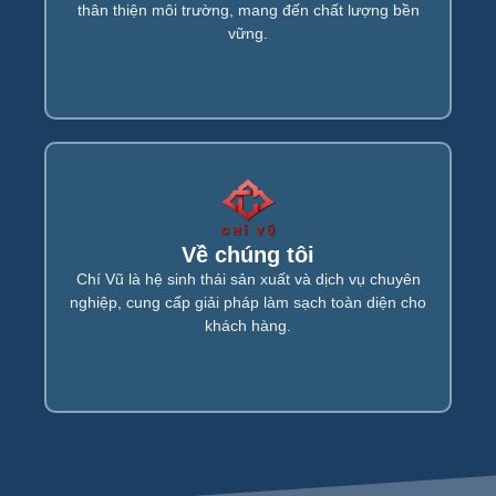
thân thiện môi trường, mang đến chất lượng bền
vững.
Xem tiếp...
Về chúng tôi
Giới thiệu Công ty TNHH sản xuất và dịch vụ Chí
Chí Vũ là hệ sinh thái sản xuất và dịch vụ chuyên
Vũ.
nghiệp, cung cấp giải pháp làm sạch toàn diện cho
khách hàng.