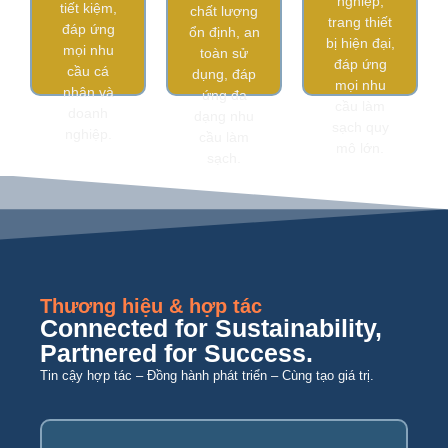
nghiệp,
tiết kiệm,
chất lượng
nghiệp
trang thiết
đáp ứng
ổn định, an
bị hiện đại,
mọi nhu
toàn sử
đáp ứng
cầu cá
dụng, đáp
mọi nhu
nhân và
ứng đa
cầu làm
doanh
dạng nhu
sạch quy
nghiệp.
cầu làm
mô lớn.
sạch.
Thương hiệu & hợp tác
Connected for Sustainability,
Partnered for Success.
Tin cậy hợp tác – Đồng hành phát triển – Cùng tạo giá trị.