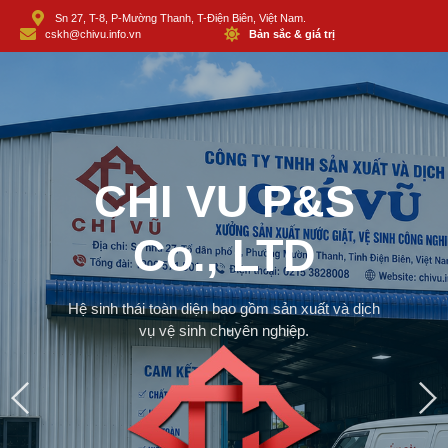
Sn 27, T-8, P-Mường Thanh, T-Điện Biên, Việt Nam.
cskh@chivu.info.vn
Bản sắc & giá trị
CHI VU P&S
Co., LTD
Hệ sinh thái toàn diện bao gồm sản xuất và dịch
vụ vệ sinh chuyên nghiệp.