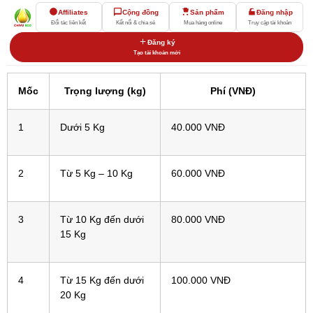
Affiliates
Cộng đồng
Sản phẩm
Đăng nhập
Đối tác liên kết
Kết nối & chia sẻ
Mua hàng online
Truy cập tài khoản
Đăng ký
Tạo tài khoản mới
Mốc
Trọng lượng (kg)
Phí (VNĐ)
1
Dưới 5 Kg
40.000 VNĐ
2
Từ 5 Kg – 10 Kg
60.000 VNĐ
3
Từ 10 Kg đến dưới
80.000 VNĐ
15 Kg
4
Từ 15 Kg đến dưới
100.000 VNĐ
20 Kg