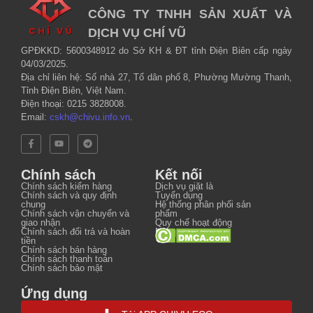
CÔNG TY TNHH SẢN XUẤT VÀ
DỊCH VỤ CHÍ VŨ
GPĐKKD: 5600348912 do Sở KH & ĐT tỉnh Điện Biên cấp ngày
04/03/2025.
Địa chỉ liên hệ: Số nhà 27, Tổ dân phố 8, Phường Mường Thanh,
Tỉnh Điện Biên, Việt Nam.
Điện thoại: 0215 3828008.
Email:
cskh@chivu.info.vn
.
Chính sách
Kết nối
Chính sách kiểm hàng
Dịch vụ giặt là
Chính sách và quy định
Tuyển dụng
chung
Hệ thống phân phối sản
Chính sách vận chuyển và
phẩm
giao nhận
Quy chế hoạt động
Chính sách đổi trả và hoàn
Nội quy
tiền
Chính sách bán hàng
Chính sách thanh toán
Chính sách bảo mật
Ứng dụng