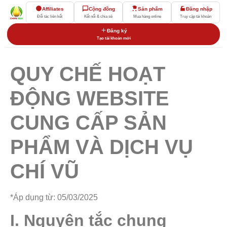
Affiliates
Cộng đồng
Sản phẩm
Đăng nhập
Đối tác liên kết
Kết nối & chia sẻ
Mua hàng online
Truy cập tài khoản
Đăng ký
Tạo tài khoản mới
QUY CHẾ HOẠT
ĐỘNG WEBSITE
CUNG CẤP SẢN
PHẨM VÀ DỊCH VỤ
CHÍ VŨ
*Áp dụng từ: 05/03/2025
I. Nguyên tắc chung