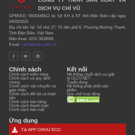
DỊCH VỤ CHÍ VŨ
GPĐKKD: 5600348912 do Sở KH & ĐT tỉnh Điện Biên cấp ngày
04/03/2025.
Địa chỉ liên hệ: Số nhà 27, Tổ dân phố 8, Phường Mường Thanh,
Tỉnh Điện Biên, Việt Nam.
Điện thoại: 0215 3828008.
Email:
cskh@chivu.info.vn
.
Chính sách
Kết nối
Chính sách kiểm hàng
Hệ thống chuỗi dịch vụ giặt
Chính sách và quy định
là GLCV.NET
chung
Tuyển dụng
Chính sách vận chuyển và
Hệ thống phân phối sản
giao nhận
phẩm
Chính sách đổi trả và hoàn
Quy chế hoạt động
tiền
Nội quy
Chính sách bán hàng
Chính sách thanh toán
Chính sách bảo mật
Ứng dụng
Tải APP CHIVU ECO