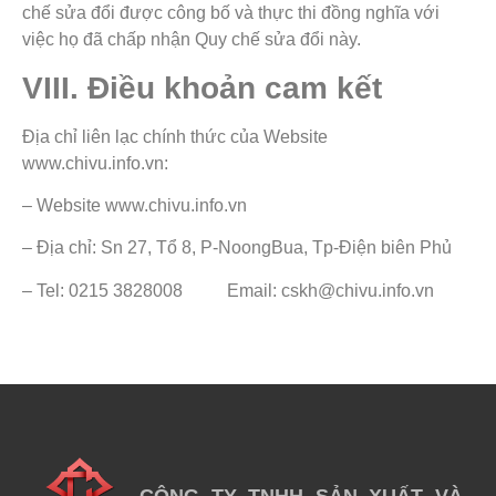
chế sửa đổi được công bố và thực thi đồng nghĩa với
việc họ đã chấp nhận Quy chế sửa đổi này.
VIII. Điều khoản cam kết
Địa chỉ liên lạc chính thức của Website
www.chivu.info.vn:
– Website www.chivu.info.vn
– Địa chỉ: Sn 27, Tổ 8, P-NoongBua, Tp-Điện biên Phủ
– Tel: 0215 3828008 Email: cskh@chivu.info.vn
CÔNG TY TNHH SẢN XUẤT VÀ