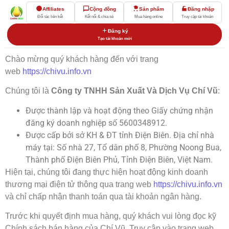
Affiliates
Cộng đồng
Sản phẩm
Đăng nhập
Đối tác liên kết
Kết nối & chia sẻ
Mua hàng online
Truy cập tài khoản
Đăng ký
Tạo tài khoản mới
Chào mừng quý khách hàng đến với trang
web
https://chivu.info.vn
Chúng tôi là
Công ty TNHH Sản Xuất Và Dịch Vụ Chí Vũ
:
Được thành lập và hoạt động theo Giấy chứng nhận
đăng ký doanh nghiệp số 5600348912.
Được cấp bởi sở KH & ĐT tỉnh Điện Biên. Địa chỉ nhà
máy tại: Số nhà 27, Tổ dân phố 8, Phường Noong Bua,
Thành phố Điện Biên Phủ, Tỉnh Điện Biên, Việt Nam.
Hiện tại, chúng tôi đang thực hiện hoạt động kinh doanh
thương mại điện tử thông qua trang web
https://chivu.info.vn
và chỉ chấp nhận thanh toán qua tài khoản ngân hàng.
Trước khi quyết định mua hàng, quý khách vui lòng đọc kỹ
Chính sách bán hàng của Chí Vũ. Truy cập vào trang web