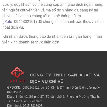
Lưu ý: quý khách có thể cung cấp ảnh giao dịch ngân hàng,
tên người chuyển tiền và mã số đơn hàng đã đăng ký tại
chivu.info.vn cho chúng tôi qua hệ thống hỗ trợ
(
Zalo
0944802101) để chúng tôi tiến hành xác thực và kích
hoạt dịch vụ.
Khi nhận được thông báo đã nhận tiền từ ngân hàng, nhân
viên kinh doanh sẽ thực hiện đơn
CÔNG TY TNHH SẢN XUẤT VÀ
DỊCH VỤ CHÍ VŨ
GPĐKKD: 5600348912 do Sở KH & ĐT tỉnh Điện Biên cấp ngày
04/03/2025.
Địa chỉ liên hệ: Số nhà 27, Tổ dân phố 8, Phường Mường Thanh,
Tỉnh Điện Biên, Việt Nam.
Điện thoại: 0215 3828008.