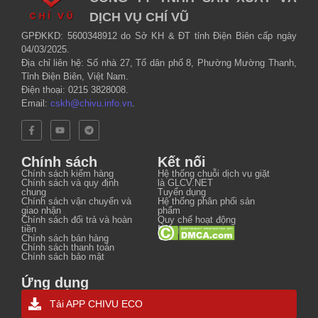
DỊCH VỤ CHÍ VŨ
GPĐKKD: 5600348912 do Sở KH & ĐT tỉnh Điện Biên cấp ngày
04/03/2025.
Địa chỉ liên hệ: Số nhà 27, Tổ dân phố 8, Phường Mường Thanh,
Tỉnh Điện Biên, Việt Nam.
Điện thoại: 0215 3828008.
Email:
cskh@chivu.info.vn
.
Chính sách
Kết nối
Chính sách kiểm hàng
Hệ thống chuỗi dịch vụ giặt
Chính sách và quy định
là GLCV.NET
chung
Tuyển dụng
Chính sách vận chuyển và
Hệ thống phân phối sản
giao nhận
phẩm
Chính sách đổi trả và hoàn
Quy chế hoạt động
tiền
Nội quy
Chính sách bán hàng
Chính sách thanh toán
Chính sách bảo mật
Ứng dụng
Tải APP CHIVU ECO