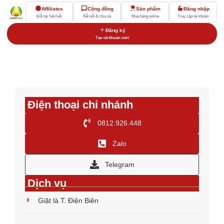
Affiliates
Cộng đồng
Sản phẩm
Đăng nhập
Đối tác liên kết
Kết nối & chia sẻ
Mua hàng online
Truy cập tài khoản
Đăng ký
Tạo tài khoản mới
Điện thoại chi nhánh
0812.926.448
Zalo
Telegram
Dịch vụ
Giặt là T. Điện Biên